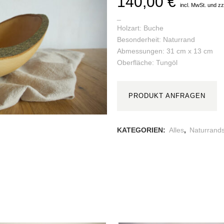
140,00
€
incl. MwSt. und z
_
Holzart: Buche
Besonderheit: Naturrand
Abmessungen: 31 cm x 13 cm
Oberfläche: Tungöl
Al
Naturrandschale
PRODUKT ANFRAGEN
Buche
31x13cm
KATEGORIEN:
Alles
,
Naturrand
quantity