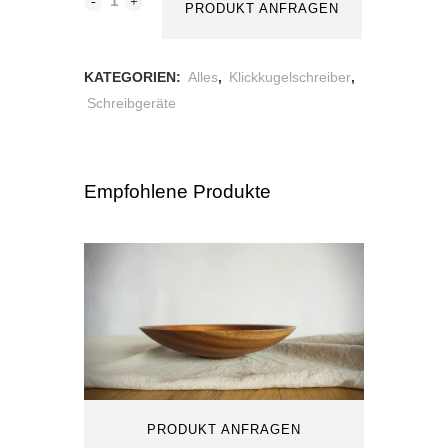
PRODUKT ANFRAGEN
Cocobolo
quantity
KATEGORIEN:
Alles
,
Klickkugelschreiber
,
Schreibgeräte
PRODUKT ANFRAGEN